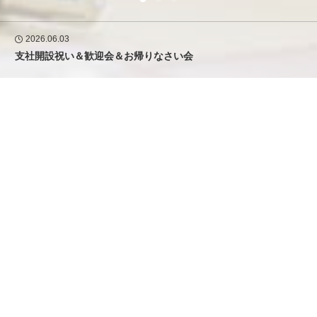
2026.06.03
支社開設祝い＆歓迎会＆お帰りなさい会
🌸支社開設のご挨拶🌸
会社概要
構造設計を担う者としての矜持を掲げ、エンドユーザーの安
心な暮らしを守りたい。
「クールビズ（軽装期間）」の取組み
構造設計は意匠設計のように華やかな分野ではございません
が、
忘年会2025
柱や梁といった建造物の骨格部分の構造や耐震性を計算し、
強度を決定する仕事なのでとても重要な役目を担っておりま
す。